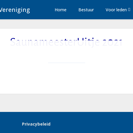
Vereniging
Home
Bestuur
Voor leden
SaunameesterUitje 2021
Posted On 14 november 2022
Privacybeleid