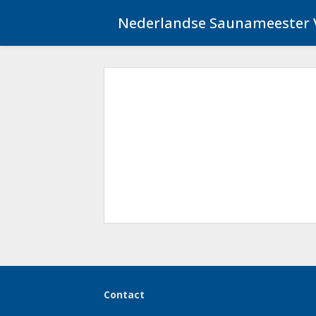
Ga
Nederlandse Saunameester 
naar
de
inhoud
Contact